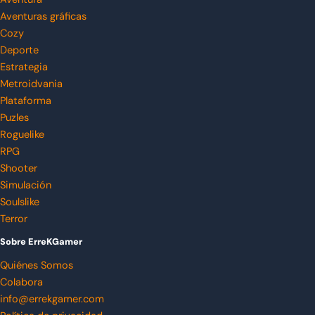
Aventuras gráficas
Cozy
Deporte
Estrategia
Metroidvania
Plataforma
Puzles
Roguelike
RPG
Shooter
Simulación
Soulslike
Terror
Sobre ErreKGamer
Quiénes Somos
Colabora
info@errekgamer.com