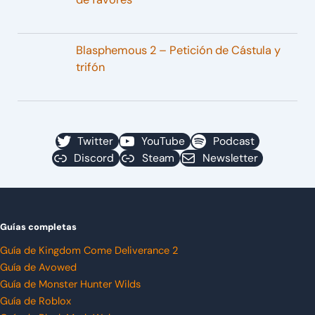
Blasphemous 2 – Petición de Cástula y
trifón
Twitter
YouTube
Podcast
Discord
Steam
Newsletter
Guías completas
Guía de Kingdom Come Deliverance 2
Guía de Avowed
Guía de Monster Hunter Wilds
Guía de Roblox