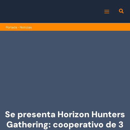
Ir
al
MAIN
contenido
Portada
›
Noticias
MENU
Se presenta Horizon Hunters
Gathering: cooperativo de 3