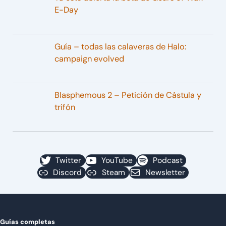
E-Day
Guía – todas las calaveras de Halo:
campaign evolved
Blasphemous 2 – Petición de Cástula y
trifón
Twitter
YouTube
Podcast
Discord
Steam
Newsletter
Guías completas