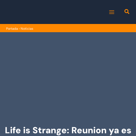
Ir
al
MAIN
contenido
Portada
›
Noticias
MENU
Life is Strange: Reunion ya es