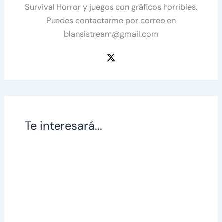
Survival Horror y juegos con gráficos horribles.
Puedes contactarme por correo en
blansistream@gmail.com
Te interesará...