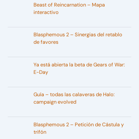
Beast of Reincarnation – Mapa
interactivo
Blasphemous 2 – Sinergias del retablo
de favores
Ya está abierta la beta de Gears of War:
E-Day
Guía – todas las calaveras de Halo:
campaign evolved
Blasphemous 2 – Petición de Cástula y
trifón