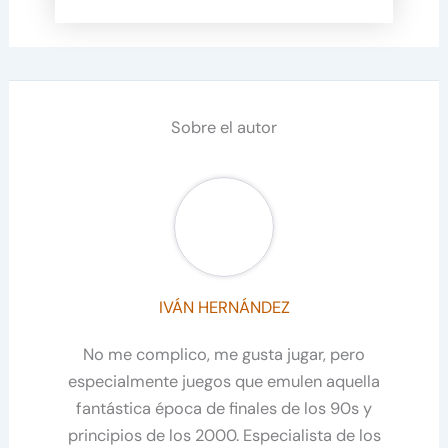
Sobre el autor
IVÁN HERNÁNDEZ
No me complico, me gusta jugar, pero
especialmente juegos que emulen aquella
fantástica época de finales de los 90s y
principios de los 2000. Especialista de los