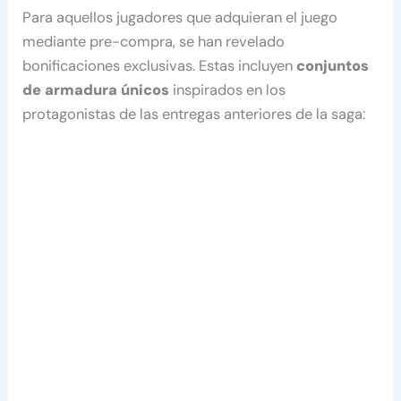
Para aquellos jugadores que adquieran el juego
mediante pre-compra, se han revelado
bonificaciones exclusivas. Estas incluyen
conjuntos
de armadura únicos
inspirados en los
protagonistas de las entregas anteriores de la saga: