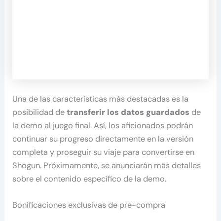
Una de las características más destacadas es la
posibilidad de
transferir los datos guardados
de
la demo al juego final. Así, los aficionados podrán
continuar su progreso directamente en la versión
completa y proseguir su viaje para convertirse en
Shogun. Próximamente, se anunciarán más detalles
sobre el contenido específico de la demo.
Bonificaciones exclusivas de pre-compra