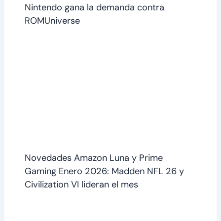
Nintendo gana la demanda contra
ROMUniverse
Novedades Amazon Luna y Prime
Gaming Enero 2026: Madden NFL 26 y
Civilization VI lideran el mes