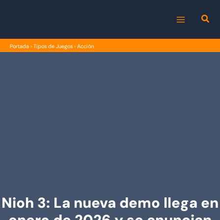
Ir
al
MAIN
contenido
Portada
›
Tipos de Juegos
›
Acción
MENU
Nioh 3: La nueva demo llega en