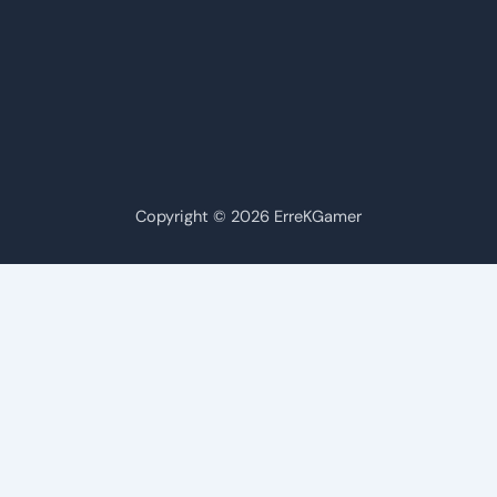
Copyright © 2026 ErreKGamer