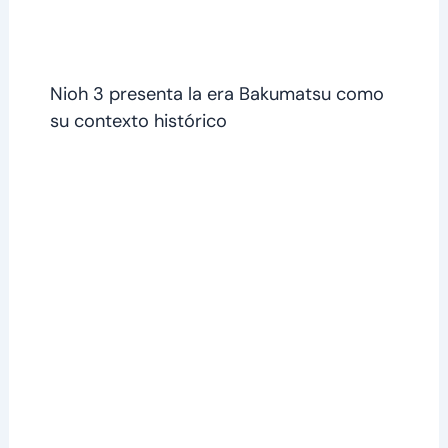
Nioh 3 presenta la era Bakumatsu como
su contexto histórico