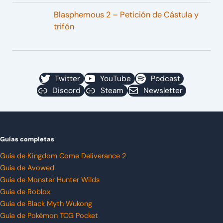
Blasphemous 2 – Petición de Cástula y
trifón
Twitter
YouTube
Podcast
Discord
Steam
Newsletter
Guías completas
Guía de Kingdom Come Deliverance 2
Guía de Avowed
Guía de Monster Hunter Wilds
Guía de Roblox
Guía de Black Myth Wukong
Guía de Pokémon TCG Pocket