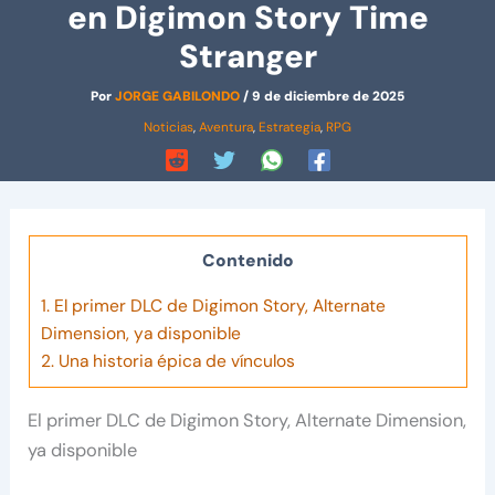
en Digimon Story Time
Stranger
Por
JORGE GABILONDO
/
9 de diciembre de 2025
Noticias
,
Aventura
,
Estrategia
,
RPG
Contenido
1.
El primer DLC de Digimon Story, Alternate
Dimension, ya disponible
2.
Una historia épica de vínculos
El primer DLC de Digimon Story, Alternate Dimension,
ya disponible