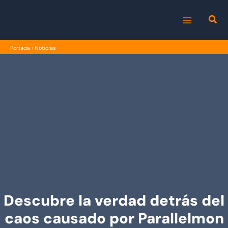
Ir
al
MAIN
contenido
Portada
›
Noticias
MENU
Descubre la verdad detrás del
caos causado por Parallelmon