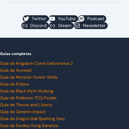
Twitter
YouTube
Podcast
Discord
Steam
Newsletter
Guías completas
Guía de Kingdom Come Deliverance 2
Guía de Avowed
Guía de Monster Hunter Wilds
Guía de Roblox
Guía de Black Myth Wukong
Guía de Pokémon TCG Pocket
Guía de Throne and Liberty
Guía de Genshin Impact
Guía de Dragon Ball Sparking Zero
Guía de Donkey Kong Bananza