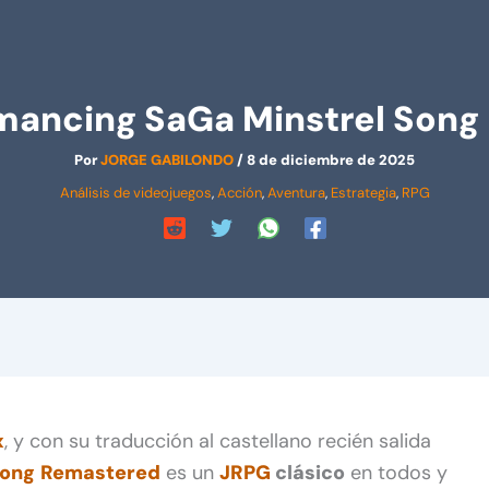
omancing SaGa Minstrel Son
Por
JORGE GABILONDO
/
8 de diciembre de 2025
Análisis de videojuegos
,
Acción
,
Aventura
,
Estrategia
,
RPG
x
, y con su traducción al castellano recién salida
Song
Remastered
es un
JRPG
clásico
en todos y