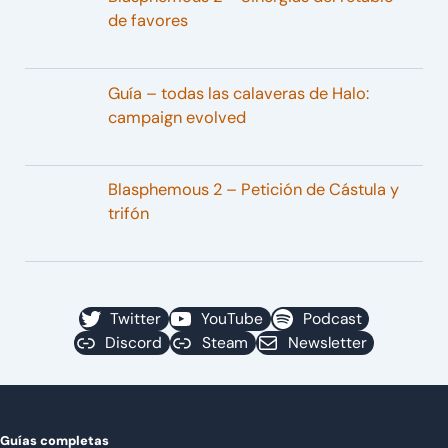
de favores
Guía – todas las calaveras de Halo:
campaign evolved
Blasphemous 2 – Petición de Cástula y
trifón
Twitter
YouTube
Podcast
Discord
Steam
Newsletter
Guías completas