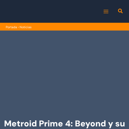
Ir
al
MAIN
contenido
Portada
›
Noticias
MENU
Metroid Prime 4: Beyond y su