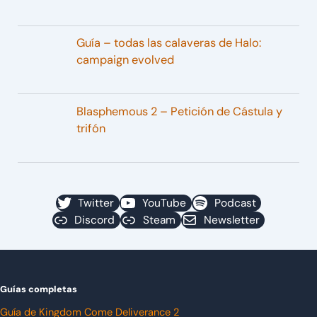
Guía – todas las calaveras de Halo:
campaign evolved
Blasphemous 2 – Petición de Cástula y
trifón
Twitter
YouTube
Podcast
Discord
Steam
Newsletter
Guías completas
Guía de Kingdom Come Deliverance 2