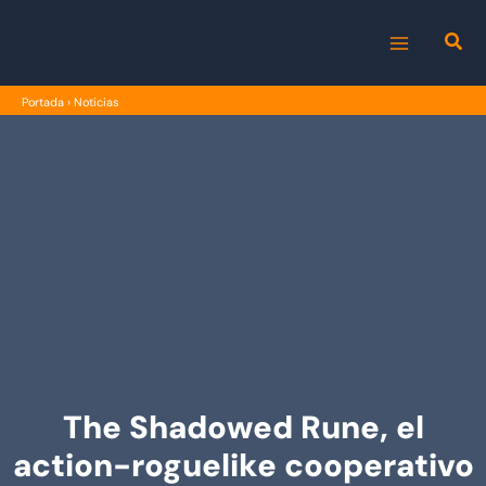
Ir
al
MAIN
contenido
Portada
›
Noticias
MENU
The Shadowed Rune, el
action-roguelike cooperativo