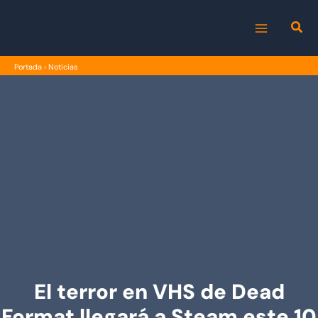
Ir
al
MAIN
contenido
Portada
›
Noticias
MENU
El terror en VHS de Dead
Format llegará a Steam este 10