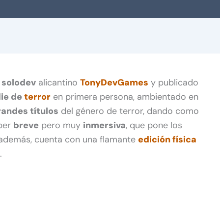
l
solodev
alicantino
TonyDevGames
y publicado
die de
terror
en primera persona, ambientado en
randes títulos
del género de terror, dando como
per
breve
pero muy
inmersiva
, que pone los
 además, cuenta con una flamante
edición física
.