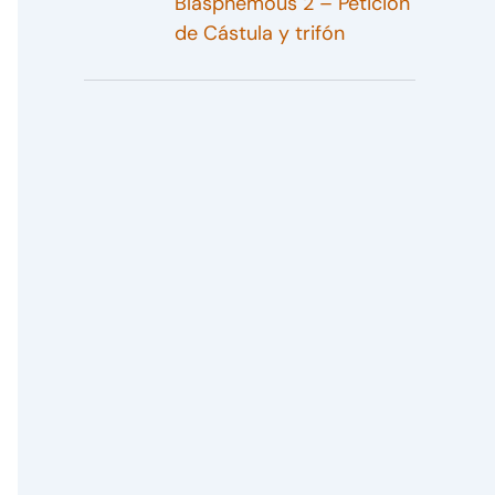
Blasphemous 2 – Petición
de Cástula y trifón