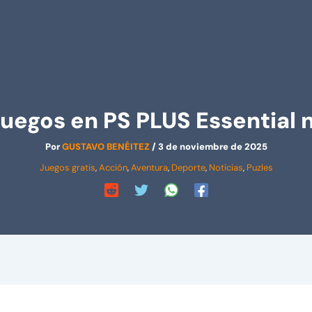
Juegos en PS PLUS Essential
Por
GUSTAVO BENÉITEZ
/
3 de noviembre de 2025
Juegos gratis
,
Acción
,
Aventura
,
Deporte
,
Noticias
,
Puzles