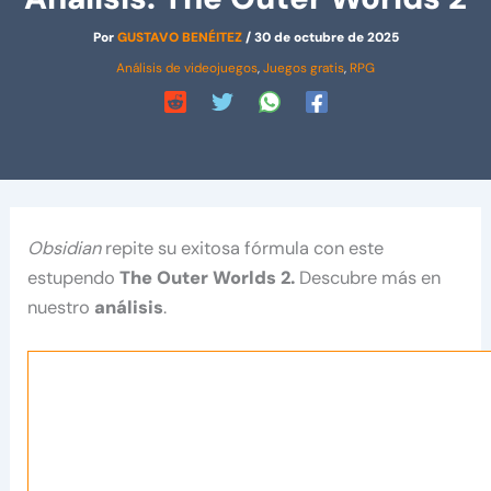
Por
GUSTAVO BENÉITEZ
/
30 de octubre de 2025
Análisis de videojuegos
,
Juegos gratis
,
RPG
Obsidian
repite su exitosa fórmula con este
estupendo
The Outer Worlds 2.
Descubre más en
nuestro
análisis
.