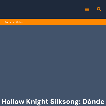
Ir
al
MAIN
contenido
Portada
›
Guías
MENU
Hollow Knight Silksong: Dónde