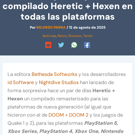
compilado Heretic + Hexen en
todas las plataformas
Por
RICARDO PARRA
/
12 de agosto de 2025
Noticias
,
Retro
,
Shooter
,
Terror
La editora
Bethesda Softworks
y los desarrolladores
id Software
y
Nightdive Studios
han lanzado de
forma sorpresiva hace un par de días
Heretic +
Hexen
un compilado remasterizado para las
plataformas de nueva generación (al igual que
hicieron con el de
DOOM + DOOM 2
y los juegos de
Quake 1 y 2), para las plataformas
PlayStation 5,
Xbox Series, PlayStation 4, Xbox One, Nintendo