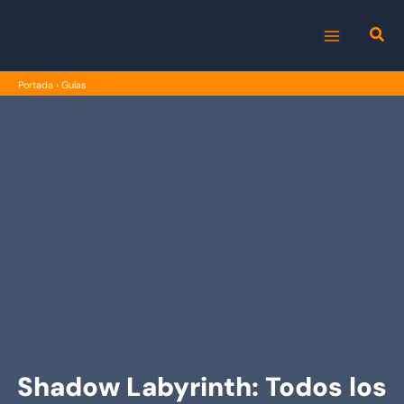
Ir
al
MAIN
contenido
Portada
›
Guías
MENU
Shadow Labyrinth: Todos los