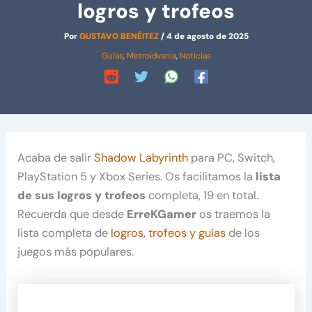
logros y trofeos
Por
GUSTAVO BENÉITEZ
/
4 de agosto de 2025
Guías
,
Metroidvania
,
Noticias
Acaba de salir
Shadow Labyrinth
para PC, Switch,
PlayStation 5 y Xbox Series. Os facilitamos la
lista
de sus logros y trofeos
completa, 19 en total.
Recuerda que desde
ErreKGamer
os traemos la
lista completa de
logros, trofeos y guías
de los
juegos más populares.