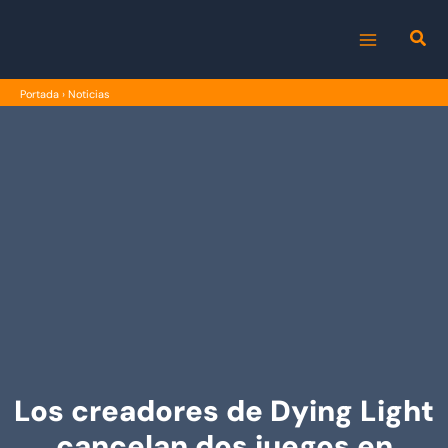
Ir
al
MAIN
contenido
Portada
›
Noticias
MENU
Los creadores de Dying Light
cancelan dos juegos en