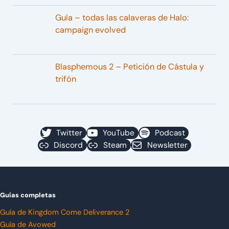
Guía – todas las calaveras de Halo:
campaign evolved
Blasphemous 2 – Petición de Cástula y
trifón
Twitter
YouTube
Podcast
Discord
Steam
Newsletter
Guías completas
Guía de Kingdom Come Deliverance 2
Guía de Avowed