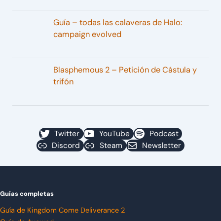
Guía – todas las calaveras de Halo:
campaign evolved
Blasphemous 2 – Petición de Cástula y
trifón
Twitter
YouTube
Podcast
Discord
Steam
Newsletter
Guías completas
Guía de Kingdom Come Deliverance 2