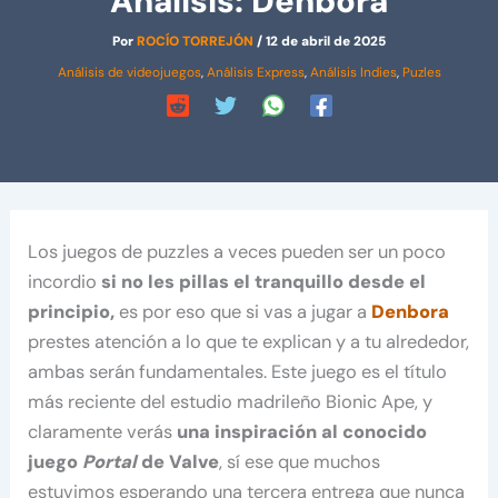
Análisis: Denbora
Por
ROCÍO TORREJÓN
/
12 de abril de 2025
Análisis de videojuegos
,
Análisis Express
,
Análisis Indies
,
Puzles
Los juegos de puzzles a veces pueden ser un poco
incordio
si no les pillas el tranquillo desde el
principio,
es por eso que si vas a jugar a
Denbora
prestes atención a lo que te explican y a tu alrededor,
ambas serán fundamentales. Este juego es el título
más reciente del estudio madrileño Bionic Ape, y
claramente verás
una inspiración al conocido
juego
Portal
de Valve
, sí ese que muchos
estuvimos esperando una tercera entrega que nunca