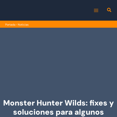
Ir
al
MAIN
contenido
Portada
›
Noticias
MENU
Monster Hunter Wilds: fixes y
soluciones para algunos