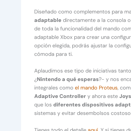
Diseñado como complementos para man
adaptable
directamente a la consola o 
de toda la funcionalidad del mando co
adaptable Xbox para crear una configu
opción elegida, podrás ajustar la config
cómoda para ti.
Aplaudimos ese tipo de iniciativas tan
¿
Nintendo a qué esperas
?- y nos enc
integrales como
el mando Proteus
, com
Adaptive Controller
y ahora este
Joys
que los
diferentes dispositivos adap
sistemas y evitar desembolsos costoso
Tienes todo el detalle
aquí
. Y si tienes 