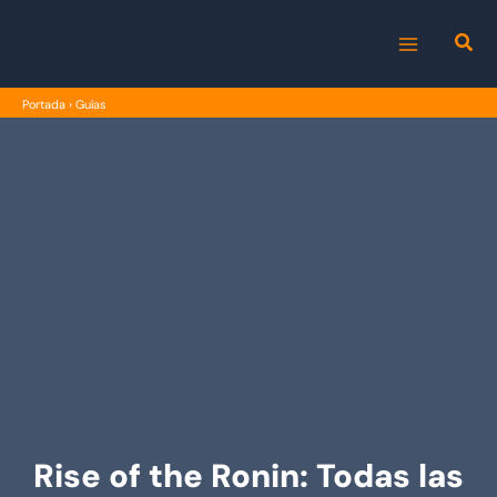
Ir
al
MAIN
contenido
Portada
›
Guías
MENU
Rise of the Ronin: Todas las