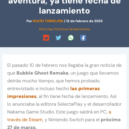
aventura, ya tiene fecha de
lanzamiento
Por
ROCÍO TORREJÓN
/
12 de febrero de 2025
Noticias
,
Próximos lanzamientos
El pasado 10 de febrero nos llegaba la gran noticia de
que
Bubble Ghost Remake
, un juego que llevamos
detrás mucho tiempo, que hemos probado,
entrevistado e incluso hecho
las primeras
impresiones
, al fin tiene fecha de lanzamiento. Así
lo anunciaba la editora SelectaPlay y el desarrollador
Nakama Game Studio. Este juego saldrá en PC,
a
través de Steam
, y Nintendo Switch para el
próximo
27 de marzo.