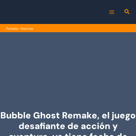
Ir
al
MAIN
contenido
Portada
›
Noticias
MENU
Bubble Ghost Remake, el juego
desafiante de acción y