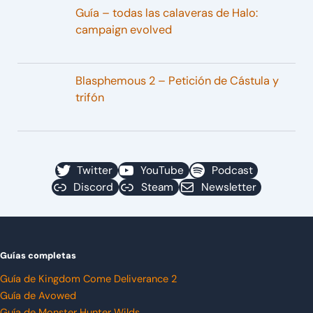
Guía – todas las calaveras de Halo:
campaign evolved
Blasphemous 2 – Petición de Cástula y
trifón
Twitter
YouTube
Podcast
Discord
Steam
Newsletter
Guías completas
Guía de Kingdom Come Deliverance 2
Guía de Avowed
Guía de Monster Hunter Wilds