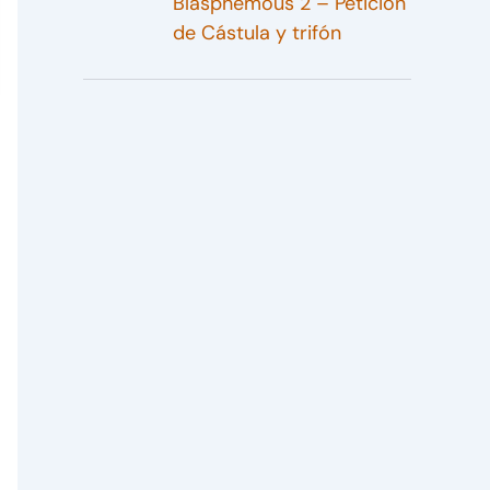
Blasphemous 2 – Petición
de Cástula y trifón