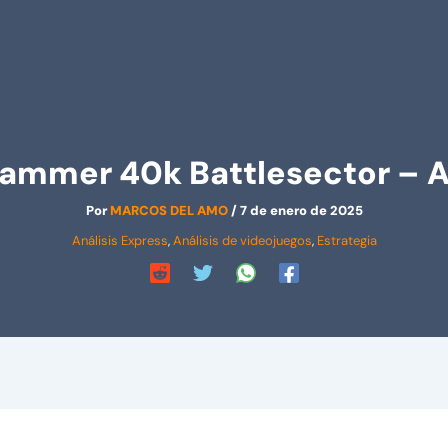
hammer 40k Battlesector – A
Por
MARCOS DEL AMO
/
7 de enero de 2025
Análisis Express
,
Análisis de videojuegos
,
Estrategia