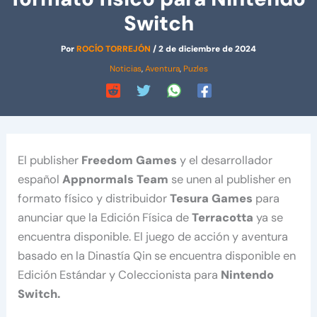
Switch
Por
ROCÍO TORREJÓN
/
2 de diciembre de 2024
Noticias
,
Aventura
,
Puzles
El publisher
Freedom Games
y el desarrollador
español
Appnormals Team
se unen al publisher en
formato físico y distribuidor
Tesura Games
para
anunciar que la Edición Física de
Terracotta
ya se
encuentra disponible. El juego de acción y aventura
basado en la Dinastía Qin se encuentra disponible en
Edición Estándar y Coleccionista para
Nintendo
Switch.