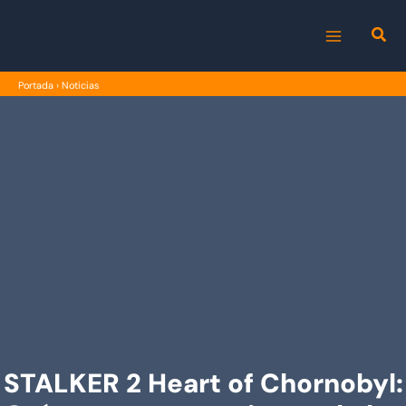
Ir
al
MAIN
contenido
Portada
›
Noticias
MENU
STALKER 2 Heart of Chornobyl: