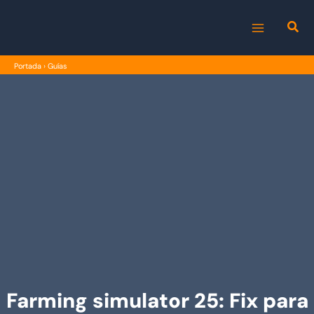
Ir
al
MAIN
contenido
Portada
›
Guías
MENU
Farming simulator 25: Fix para