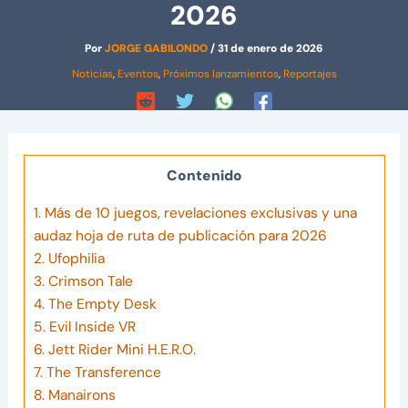
2026
Por
JORGE GABILONDO
/
31 de enero de 2026
Noticias
,
Eventos
,
Próximos lanzamientos
,
Reportajes
Contenido
1.
Más de 10 juegos, revelaciones exclusivas y una
audaz hoja de ruta de publicación para 2026
2.
Ufophilia
3.
Crimson Tale
4.
The Empty Desk
5.
Evil Inside VR
6.
Jett Rider Mini H.E.R.O.
7.
The Transference
8.
Manairons