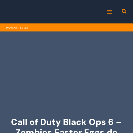
Ir
al
MAIN
contenido
Portada
›
Guías
MENU
Call of Duty Black Ops 6 –
Zombies Easter Eggs de