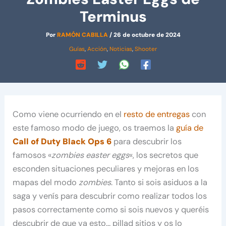
Terminus
Por
RAMÓN CABILLA
/
26 de octubre de 2024
Guías
,
Acción
,
Noticias
,
Shooter
Como viene ocurriendo en el
resto de entregas
con
este famoso modo de juego, os traemos la
guía de
Call of Duty Black Ops 6
para descubrir los
famosos «
zombies easter eggs
«, los secretos que
esconden situaciones peculiares y mejoras en los
mapas del modo
zombies
. Tanto si sois asiduos a la
saga y venís para descubrir como realizar todos los
pasos correctamente como si sois nuevos y queréis
descubrir de que va esto… pillad sitios y os lo