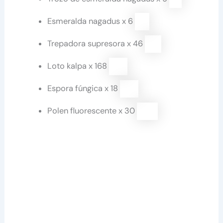
Es­me­ral­da na­ga­dus x 6
Trepadora supresora x 46
Loto kalpa x 168
Espora fúngica x 18
Polen fluorescente x 30