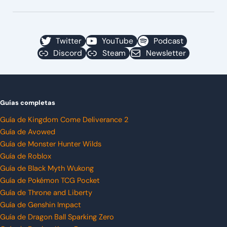
Twitter
YouTube
Podcast
Discord
Steam
Newsletter
Guías completas
Guía de Kingdom Come Deliverance 2
Guía de Avowed
Guía de Monster Hunter Wilds
Guía de Roblox
Guía de Black Myth Wukong
Guía de Pokémon TCG Pocket
Guía de Throne and Liberty
Guía de Genshin Impact
Guía de Dragon Ball Sparking Zero