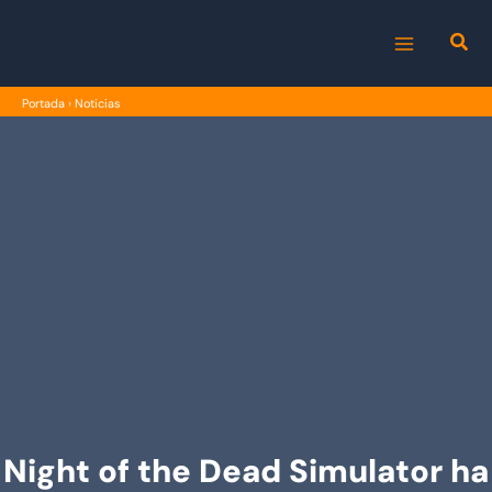
Ir
al
MAIN
contenido
Portada
›
Noticias
MENU
Night of the Dead Simulator ha