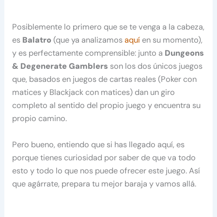
Posiblemente lo primero que se te venga a la cabeza,
es
Balatro
(que ya analizamos
aquí
en su momento),
y es perfectamente comprensible: junto a
Dungeons
& Degenerate Gamblers
son los dos únicos juegos
que, basados en juegos de cartas reales (Poker con
matices y Blackjack con matices) dan un giro
completo al sentido del propio juego y encuentra su
propio camino.
Pero bueno, entiendo que si has llegado aquí, es
porque tienes curiosidad por saber de que va todo
esto y todo lo que nos puede ofrecer este juego. Así
que agárrate, prepara tu mejor baraja y vamos allá.