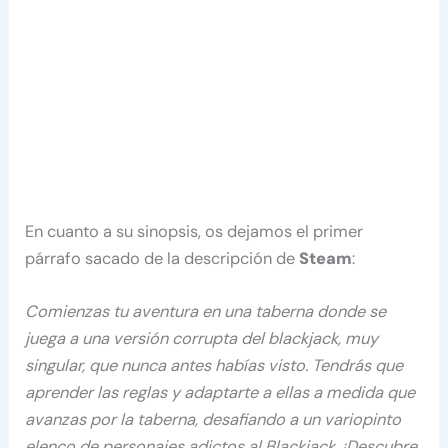
En cuanto a su sinopsis, os dejamos el primer
párrafo sacado de la descripción de
Steam
:
Comienzas tu aventura en una taberna donde se
juega a una versión corrupta del blackjack, muy
singular, que nunca antes habías visto. Tendrás que
aprender las reglas y adaptarte a ellas a medida que
avanzas por la taberna, desafiando a un variopinto
elenco de personajes adictos al Blackjack. ¡Descubre