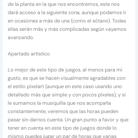
de la planta en la que nos encontremos, este nos
dará acceso a la siguiente zona, aunque podamos ir
en ocasiones a más de una (como el sótano). Todas
ellas serán más y más complicadas según vayamos
avanzando.
Apartado artístico
Lo mejor de este tipo de juegos, al menos para mi
gusto, es que se hacen visualmente agradables con
el estilo pixelart (aunque en este caso usando uno
detallado más que simple y con pocos píxeles), y si
le sumamos la musiquilla que nos acompaña
constantemente, veremos que las horas pueden
pasar sin darnos cuenta. Un gran punto a favor y que
tener en cuenta en este tipo de juegos donde lo
mismo puedes jugar un par de horas que varias