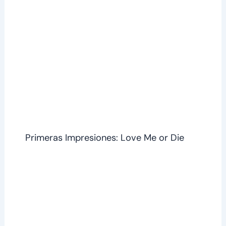
Primeras Impresiones: Love Me or Die