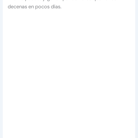
decenas en pocos días.