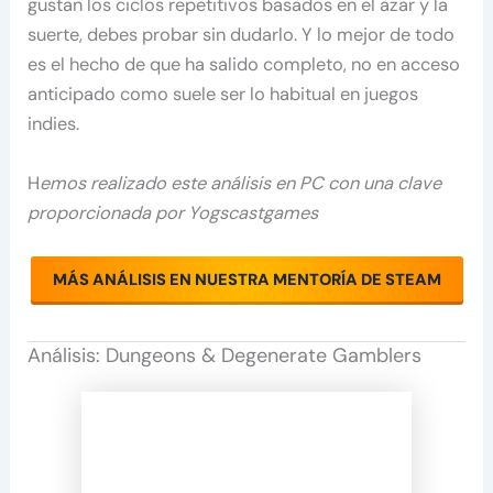
gustan los ciclos repetitivos basados en el azar y la
suerte, debes probar sin dudarlo. Y lo mejor de todo
es el hecho de que ha salido completo, no en acceso
anticipado como suele ser lo habitual en juegos
indies.
H
emos realizado este análisis en PC con una clave
proporcionada por Yogscastgames
MÁS ANÁLISIS EN NUESTRA MENTORÍA DE STEAM
Análisis: Dungeons & Degenerate Gamblers