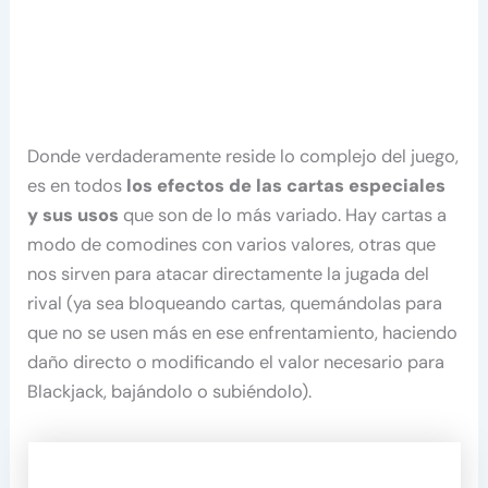
Donde verdaderamente reside lo complejo del juego,
es en todos
los efectos de las cartas especiales
y sus usos
que son de lo más variado. Hay cartas a
modo de comodines con varios valores, otras que
nos sirven para atacar directamente la jugada del
rival (ya sea bloqueando cartas, quemándolas para
que no se usen más en ese enfrentamiento, haciendo
daño directo o modificando el valor necesario para
Blackjack, bajándolo o subiéndolo).