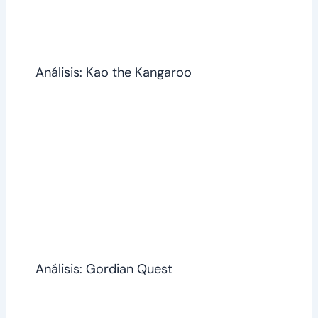
Análisis: Kao the Kangaroo
Análisis: Gordian Quest