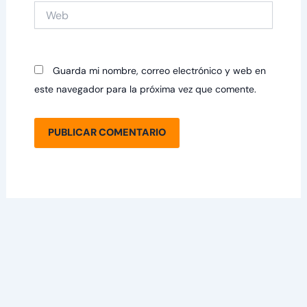
Web
Guarda mi nombre, correo electrónico y web en
este navegador para la próxima vez que comente.