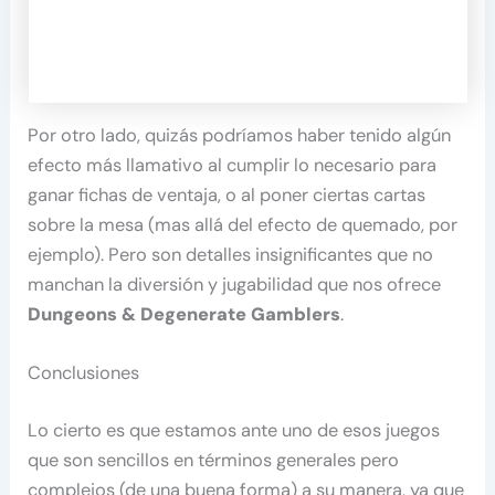
Por otro lado, quizás podríamos haber tenido algún
efecto más llamativo al cumplir lo necesario para
ganar fichas de ventaja, o al poner ciertas cartas
sobre la mesa (mas allá del efecto de quemado, por
ejemplo). Pero son detalles insignificantes que no
manchan la diversión y jugabilidad que nos ofrece
Dungeons & Degenerate Gamblers
.
Conclusiones
Lo cierto es que estamos ante uno de esos juegos
que son sencillos en términos generales pero
complejos (de una buena forma) a su manera, ya que