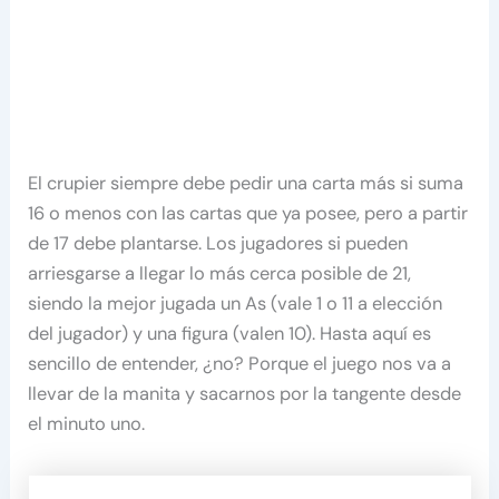
El crupier siempre debe pedir una carta más si suma
16 o menos con las cartas que ya posee, pero a partir
de 17 debe plantarse. Los jugadores si pueden
arriesgarse a llegar lo más cerca posible de 21,
siendo la mejor jugada un As (vale 1 o 11 a elección
del jugador) y una figura (valen 10). Hasta aquí es
sencillo de entender, ¿no? Porque el juego nos va a
llevar de la manita y sacarnos por la tangente desde
el minuto uno.