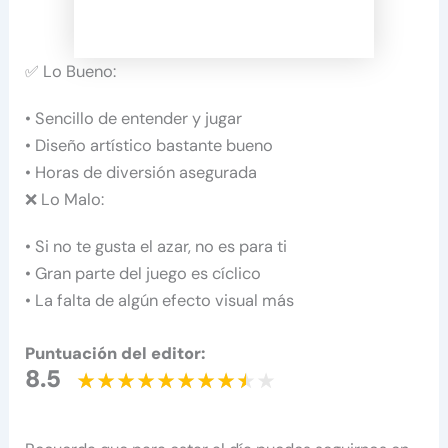
✅ Lo Bueno:
• Sencillo de entender y jugar
• Diseño artístico bastante bueno
• Horas de diversión asegurada
❌ Lo Malo:
• Si no te gusta el azar, no es para ti
• Gran parte del juego es cíclico
• La falta de algún efecto visual más
Puntuación del editor:
8.5