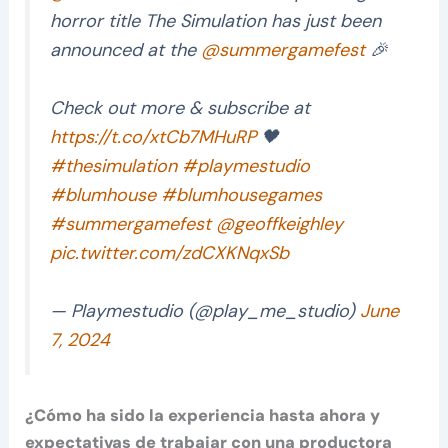
horror title The Simulation has just been
announced at the
@summergamefest
🎉
Check out more & subscribe at
https://t.co/xtCb7MHuRP
🖤
#thesimulation
#playmestudio
#blumhouse
#blumhousegames
#summergamefest
@geoffkeighley
pic.twitter.com/zdCXKNqxSb
— Playmestudio (@play_me_studio)
June
7, 2024
¿Cómo ha sido la experiencia hasta ahora y
expectativas de trabajar con una productora