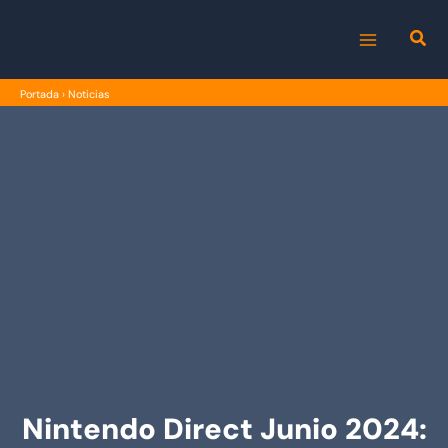
Ir
al
MAIN
contenido
Portada
›
Noticias
MENU
Nintendo Direct Junio 2024: