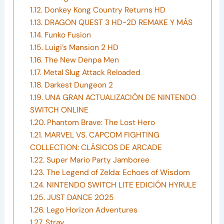
1.12.
Donkey Kong Country Returns HD
1.13.
DRAGON QUEST 3 HD-2D REMAKE Y MÁS
1.14.
Funko Fusion
1.15.
Luigi’s Mansion 2 HD
1.16.
The New Denpa Men
1.17.
Metal Slug Attack Reloaded
1.18.
Darkest Dungeon 2
1.19.
UNA GRAN ACTUALIZACIÓN DE NINTENDO
SWITCH ONLINE
1.20.
Phantom Brave: The Lost Hero
1.21.
MARVEL VS. CAPCOM FIGHTING
COLLECTION: CLÁSICOS DE ARCADE
1.22.
Super Mario Party Jamboree
1.23.
The Legend of Zelda: Echoes of Wisdom
1.24.
NINTENDO SWITCH LITE EDICIÓN HYRULE
1.25.
JUST DANCE 2025
1.26.
Lego Horizon Adventures
1.27.
Stray