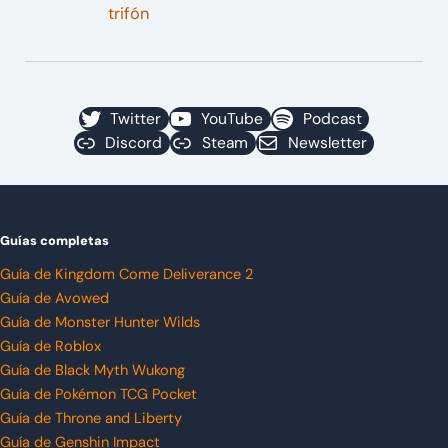
trifón
Twitter
YouTube
Podcast
Discord
Steam
Newsletter
Guías completas
Guía de Kingdom Come Deliverance 2
Guía de Avowed
Guía de Monster Hunter Wilds
Guía de Roblox
Guía de Black Myth Wukong
Guía de Pokémon TCG Pocket
Guía de Throne and Liberty
Guía de Genshin Impact