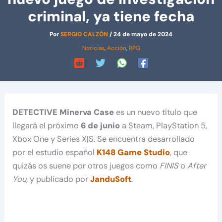
criminal, ya tiene fecha
Por
SERGIO CALZÓN
/
24 de mayo de 2024
Noticias
,
Acción
,
RPG
DETECTIVE Minerva Case
es un nuevo título que
llegará el próximo
6 de junio
a Steam, PlayStation 5,
Xbox One y Series X|S. Se encuentra desarrollado
por el estudio español
K148 Game Studio
, que
quizás os suene por otros juegos como
FINIS
o
After
You,
y publicado por
JanduSoft
.