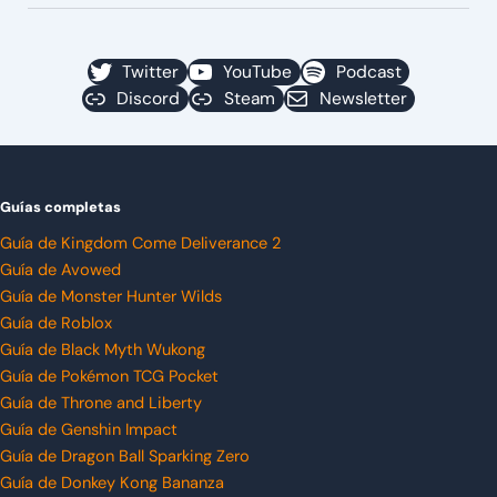
Twitter
YouTube
Podcast
Discord
Steam
Newsletter
Guías completas
Guía de Kingdom Come Deliverance 2
Guía de Avowed
Guía de Monster Hunter Wilds
Guía de Roblox
Guía de Black Myth Wukong
Guía de Pokémon TCG Pocket
Guía de Throne and Liberty
Guía de Genshin Impact
Guía de Dragon Ball Sparking Zero
Guía de Donkey Kong Bananza