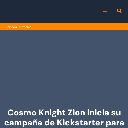
Ir
al
MAIN
contenido
Portada
›
Noticias
MENU
Cosmo Knight Zion inicia su
campaña de Kickstarter para