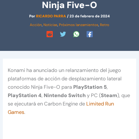
Ninja Five-O
Por
RICARDO PARRA
/
23 de febrero de 2024
Acción
,
Noticias
,
Próximos lanzamientos
,
Retro
Konami ha anunciado un relanzamiento del juego
plataformas de acción de desplazamiento lateral
conocido Ninja Five-O para
PlayStation 5
,
PlayStation 4
,
Nintendo
Switch
y PC (
Steam
), que
se ejecutará en Carbon Engine de
Limited Run
Games
.