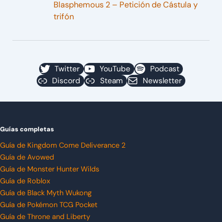
Blasphemous 2 – Petición de Cástula y
trifón
Twitter
YouTube
Podcast
Discord
Steam
Newsletter
Guías completas
Guía de Kingdom Come Deliverance 2
Guía de Avowed
Guía de Monster Hunter Wilds
Guía de Roblox
Guía de Black Myth Wukong
Guía de Pokémon TCG Pocket
Guía de Throne and Liberty