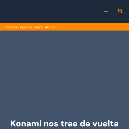
Ir
al
MAIN
contenido
Portada
›
Tipos de Juegos
›
Acción
MENU
Konami nos trae de vuelta