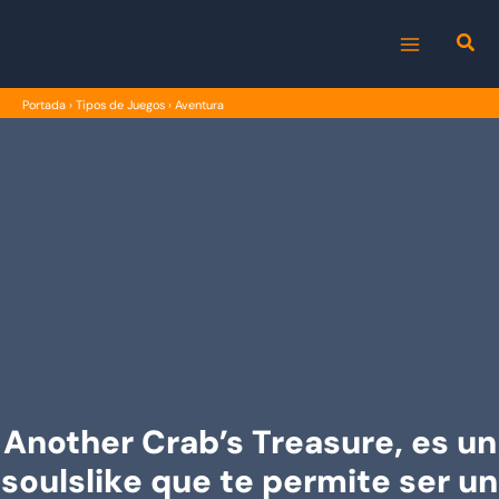
Ir
al
MAIN
contenido
Portada
›
Tipos de Juegos
›
Aventura
MENU
Another Crab’s Treasure, es un
soulslike que te permite ser un