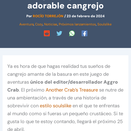
adorable cangrejo
Por
ROCÍO TORREJÓN
/
23 de febrero de 2024
Aventura
,
Cozy
,
Noticias
,
Próximos lanzamientos
,
Soulslike
Ya es hora de que hagas realidad tus sueños de
cangrejo amante de la basura en este juego de
aventuras
único del editor/desarrollador Aggro
Crab
. El próximo
Another Crab’s Treasure
se nutre de
una ambientación, a través de una historia de
sobrevivir con
estilo soulslike
en el que te enfrentas
al mundo como si fueras un pequeño crustáceo. Si te
gusta lo que te estoy contando, llegará el próximo 25
de abril.