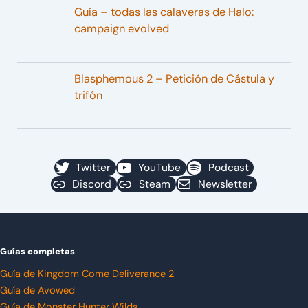
Guía – todas las calaveras de Halo:
campaign evolved
Blasphemous 2 – Petición de Cástula y
trifón
Twitter
YouTube
Podcast
Discord
Steam
Newsletter
Guías completas
Guía de Kingdom Come Deliverance 2
Guía de Avowed
Guía de Monster Hunter Wilds