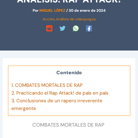
Por
MIGUEL LÓPEZ
/
30 de enero de 2024
Acción
,
Análisis de videojuegos
Contenido
1.
COMBATES MORTALES DE RAP
2.
Practicando el Rap Attack! de país en país
3.
Conclusiones de un rapero irreverente
emergente
COMBATES MORTALES DE RAP