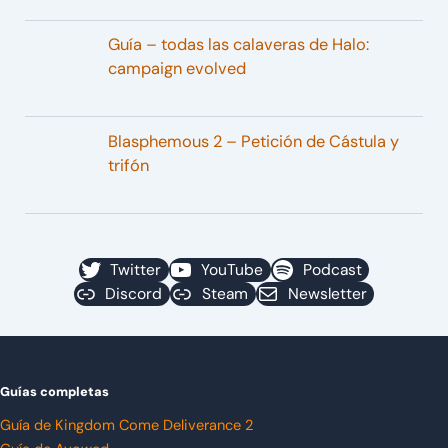
Guía – todas las calaveras de Halo:
campaign evolved
Blasphemous 2 – Petición de Cástula y
trifón
Twitter
YouTube
Podcast
Discord
Steam
Newsletter
Guías completas
Guía de Kingdom Come Deliverance 2