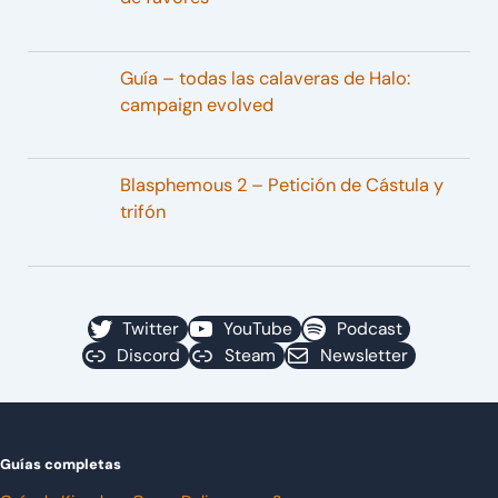
Guía – todas las calaveras de Halo:
campaign evolved
Blasphemous 2 – Petición de Cástula y
trifón
Twitter
YouTube
Podcast
Discord
Steam
Newsletter
Guías completas