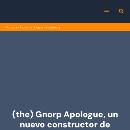
Ir
al
MAIN
contenido
Portada
›
Tipos de Juegos
›
Estrategia
MENU
(the) Gnorp Apologue, un
nuevo constructor de