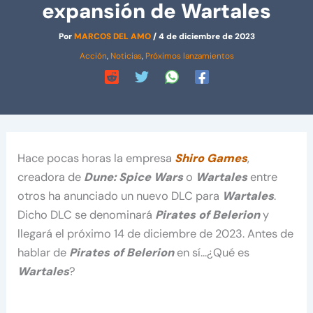
expansión de Wartales
Por
MARCOS DEL AMO
/
4 de diciembre de 2023
Acción
,
Noticias
,
Próximos lanzamientos
Hace pocas horas la empresa
Shiro Games
,
creadora de
Dune: Spice Wars
o
Wartales
entre
otros ha anunciado un nuevo DLC para
Wartales
.
Dicho DLC se denominará
Pirates of Belerion
y
llegará el próximo 14 de diciembre de 2023. Antes de
hablar de
Pirates of Belerion
en sí…¿Qué es
Wartales
?