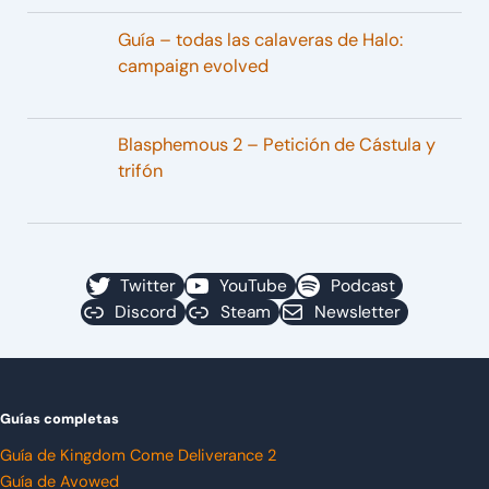
Guía – todas las calaveras de Halo:
campaign evolved
Blasphemous 2 – Petición de Cástula y
trifón
Twitter
YouTube
Podcast
Discord
Steam
Newsletter
Guías completas
Guía de Kingdom Come Deliverance 2
Guía de Avowed