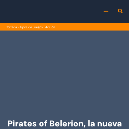
Ir
al
MAIN
contenido
Portada
›
Tipos de Juegos
›
Acción
MENU
Pirates of Belerion, la nueva