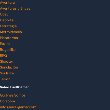
Aventura
Aventuras gráficas
Cozy
Deporte
Estrategia
Metroidvania
Plataforma
Puzles
Roguelike
RPG
Shooter
Simulación
Soulslike
Terror
Sobre ErreKGamer
Quiénes Somos
Colabora
info@errekgamer.com