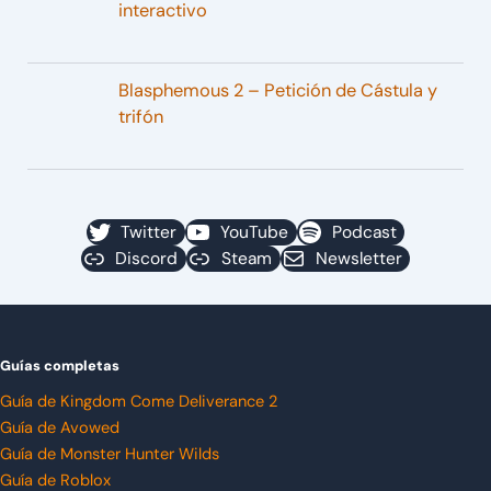
interactivo
Blasphemous 2 – Petición de Cástula y
trifón
Twitter
YouTube
Podcast
Discord
Steam
Newsletter
Guías completas
Guía de Kingdom Come Deliverance 2
Guía de Avowed
Guía de Monster Hunter Wilds
Guía de Roblox