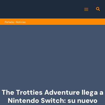
Ir
al
MAIN
contenido
Portada
›
Noticias
MENU
The Trotties Adventure llega a
Nintendo Switch: su nuevo