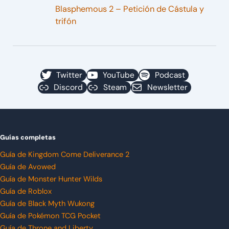
Blasphemous 2 – Petición de Cástula y
trifón
Twitter
YouTube
Podcast
Discord
Steam
Newsletter
Guías completas
Guía de Kingdom Come Deliverance 2
Guía de Avowed
Guía de Monster Hunter Wilds
Guía de Roblox
Guía de Black Myth Wukong
Guía de Pokémon TCG Pocket
Guía de Throne and Liberty