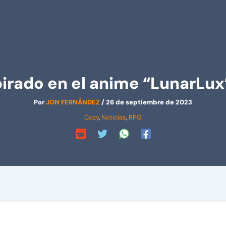
pirado en el anime “LunarLux”
Por
JON FERNÁNDEZ
/
26 de septiembre de 2023
Cozy
,
Noticias
,
RPG