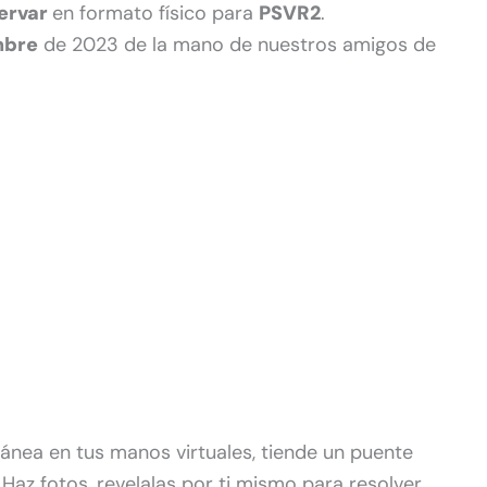
servar
en formato físico para
PSVR2
.
mbre
de 2023 de la mano de nuestros amigos de
tánea en tus manos virtuales, tiende un puente
az fotos, revelalas por ti mismo para resolver