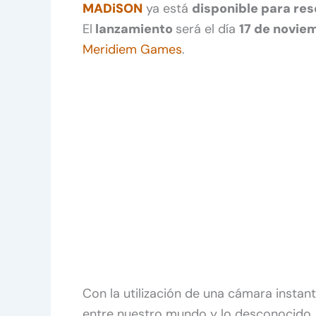
MADiSON
ya está
disponible para re
El
lanzamiento
será el día
17 de novie
Meridiem Games
.
Con la utilización de una cámara instan
entre nuestro mundo y lo desconocido. H