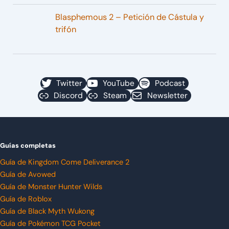
Blasphemous 2 – Petición de Cástula y
trifón
Twitter
YouTube
Podcast
Discord
Steam
Newsletter
Guías completas
Guía de Kingdom Come Deliverance 2
Guía de Avowed
Guía de Monster Hunter Wilds
Guía de Roblox
Guía de Black Myth Wukong
Guía de Pokémon TCG Pocket