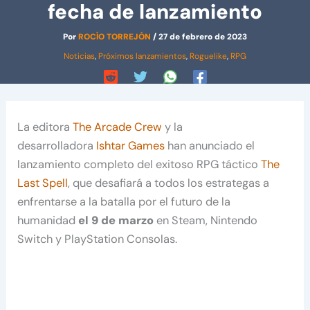
fecha de lanzamiento
Por
ROCÍO TORREJÓN
/
27 de febrero de 2023
Noticias
,
Próximos lanzamientos
,
Roguelike
,
RPG
La editora
The Arcade Crew
y la
desarrolladora
Ishtar Games
han anunciado el
lanzamiento completo del exitoso RPG táctico
The
Last Spell
, que desafiará a todos los estrategas a
enfrentarse a la batalla por el futuro de la
humanidad
el 9 de marzo
en Steam, Nintendo
Switch y PlayStation Consolas.