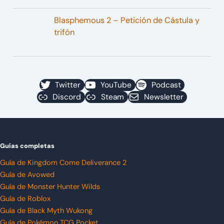
Blasphemous 2 – Petición de Cástula y
trifón
Twitter
YouTube
Podcast
Discord
Steam
Newsletter
Guías completas
Guía de Kingdom Come Deliverance 2
Guía de Avowed
Guía de Monster Hunter Wilds
Guía de Roblox
Guía de Black Myth Wukong
Guía de Pokémon TCG Pocket