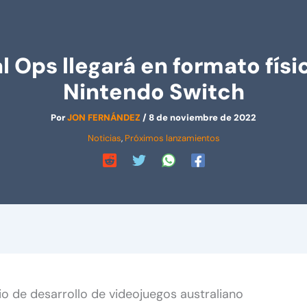
l Ops llegará en formato físi
Nintendo Switch
Por
JON FERNÁNDEZ
/
8 de noviembre de 2022
Noticias
,
Próximos lanzamientos
io de desarrollo de videojuegos australiano